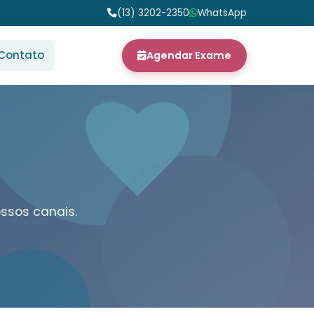
(13) 3202-2350
WhatsApp
Contato
Agendar Exame
ssos canais.